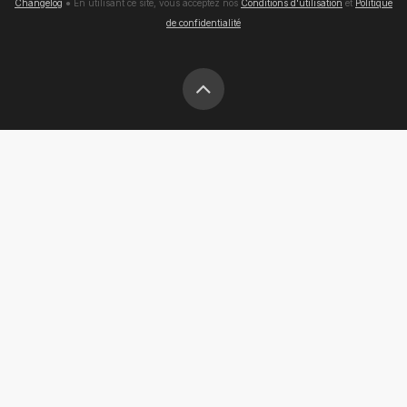
Changelog
● En utilisant ce site, vous acceptez nos
Conditions d'utilisation
et
Politique
de confidentialité