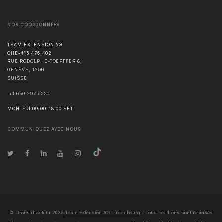
NOS COORDONNÉES
TEAM EXTENSION AG
CHE-415.476.402
RUE RODOLPHE-TOEPFFER 8,
GENÈVE
,
1206
SUISSE
+1 650 297 6550
MON-FRI 09:00-18:00 EET
COMMUNIQUEZ AVEC NOUS
© Droits d'auteur
2026
Team Extension AG Luxembourg
- Tous les droits sont réservés