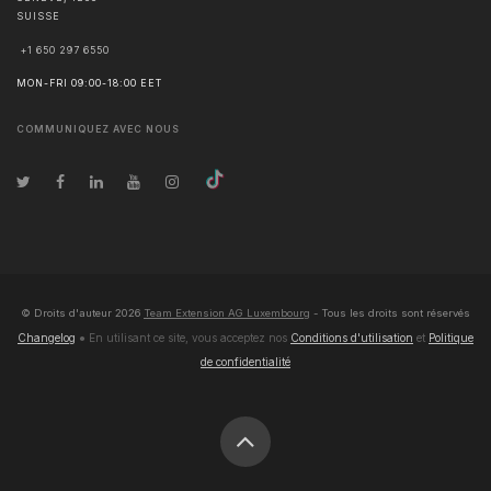
SUISSE
+1 650 297 6550
MON-FRI 09:00-18:00 EET
COMMUNIQUEZ AVEC NOUS
© Droits d'auteur
2026
Team Extension AG Luxembourg
- Tous les droits sont réservés
Changelog
● En utilisant ce site, vous acceptez nos
Conditions d'utilisation
et
Politique
de confidentialité