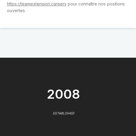
https://teamextension.careers
pour connaître nos positions
ouvertes.
2008
ESTABLISHED