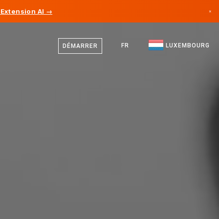
Extension AI →
×
Allemand
Canada
Français
FR
LUXEMBOURG
DÉMARRER
Allemagne
Anglais
Liechtenstein
Norvège
Japon
Bulgarie
Croatie
Lituanie
Monténégro