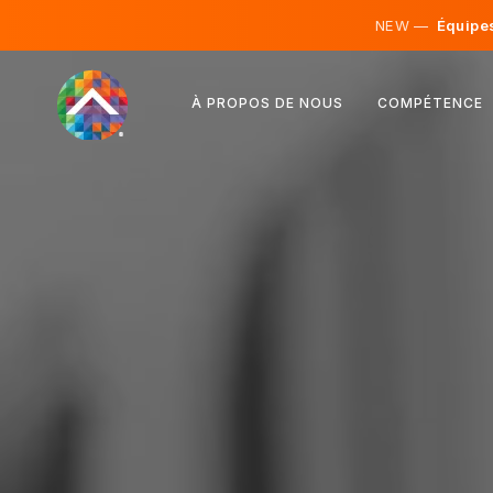
NEW —
Équipes 
Autriche
À PROPOS DE NOUS
COMPÉTENCE
Finlande
Islande
Luxembourg
Suède
Royaume-Uni
Albanie
Tchéquie
Hongrie
Macédoine du Nord