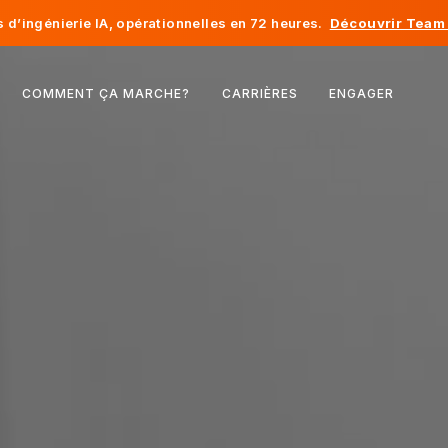
d’ingénierie IA, opérationnelles en 72 heures.
Découvrir Team 
Belgique
COMMENT ÇA MARCHE?
CARRIÈRES
ENGAGER
France
Irlande
Pays-Bas
Suisse
États-Unis
Bosnie-Herzégovine
Estonie
Lettonie
Moldavie