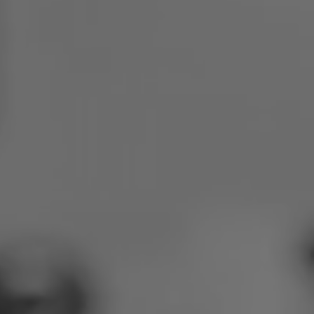
Pologne
Slovénie
Viêt Nam