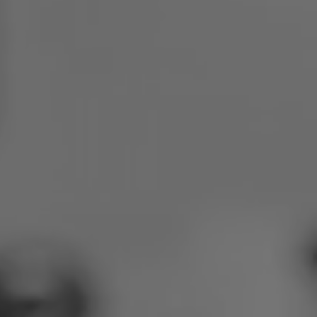
Pologne
Slovénie
Viêt Nam