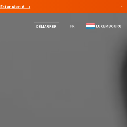
Extension AI →
×
Allemand
Canada
Français
FR
LUXEMBOURG
DÉMARRER
Allemagne
Anglais
Liechtenstein
Norvège
Japon
Bulgarie
Croatie
Lituanie
Monténégro