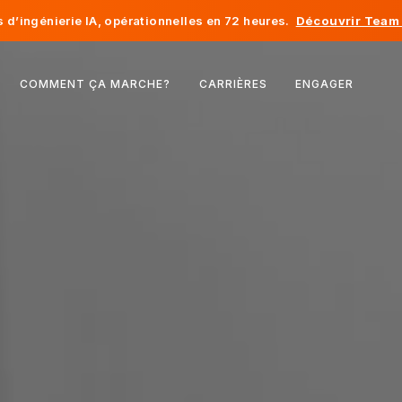
d’ingénierie IA, opérationnelles en 72 heures.
Découvrir Team 
Belgique
COMMENT ÇA MARCHE?
CARRIÈRES
ENGAGER
France
Irlande
Pays-Bas
Suisse
États-Unis
Bosnie-Herzégovine
Estonie
Lettonie
Moldavie