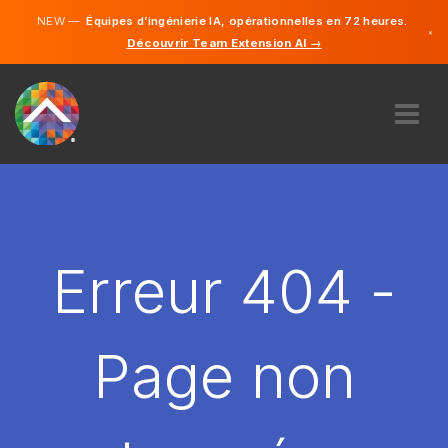
NEW —
Équipes d’ingénierie IA, opérationnelles en 72 heures.
×
Découvrir Team Extension AI →
Allemand
Français
Anglais
À PROPOS DE NOUS
COMPÉTENCE
COMMENT ÇA MARCHE?
CARRIÈRES
Erreur 404 -
ENGAGER
LUXEMBOURG
Page non
FR
DÉMARRER