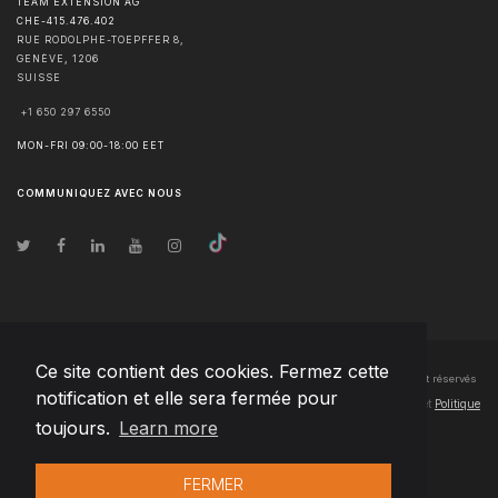
TEAM EXTENSION AG
CHE-415.476.402
RUE RODOLPHE-TOEPFFER 8,
GENÈVE
,
1206
SUISSE
+1 650 297 6550
MON-FRI 09:00-18:00 EET
COMMUNIQUEZ AVEC NOUS
Ce site contient des cookies. Fermez cette
© Droits d'auteur
2026
Team Extension AG Luxembourg
- Tous les droits sont réservés
notification et elle sera fermée pour
Changelog
● En utilisant ce site, vous acceptez nos
Conditions d'utilisation
et
Politique
toujours.
Learn more
de confidentialité
FERMER